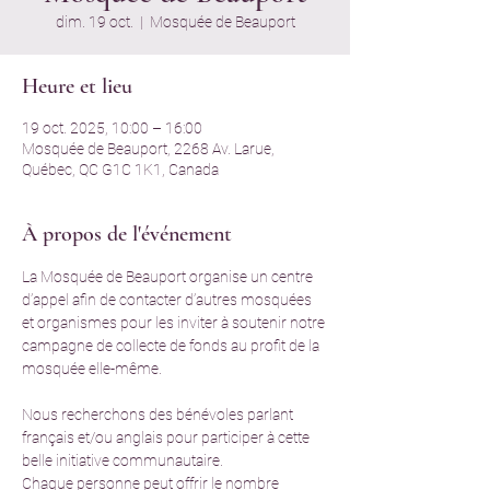
dim. 19 oct.
  |  
Mosquée de Beauport
Heure et lieu
19 oct. 2025, 10:00 – 16:00
Mosquée de Beauport, 2268 Av. Larue,
Québec, QC G1C 1K1, Canada
À propos de l'événement
La Mosquée de Beauport organise un centre 
d’appel afin de contacter d’autres mosquées 
et organismes pour les inviter à soutenir notre 
campagne de collecte de fonds au profit de la 
mosquée elle-même.
Nous recherchons des bénévoles parlant 
français et/ou anglais pour participer à cette 
belle initiative communautaire.
Chaque personne peut offrir le nombre 