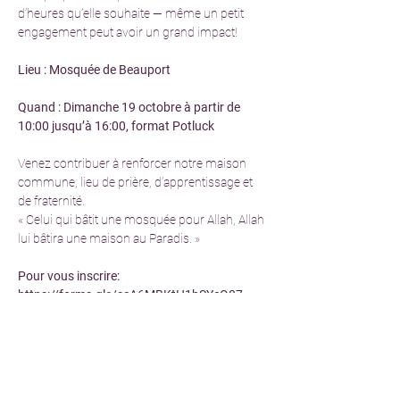
d’heures qu’elle souhaite — même un petit 
engagement peut avoir un grand impact!
Lieu : Mosquée de Beauport
Quand : Dimanche 19 octobre à partir de 
10:00 jusqu’à 16:00, format Potluck
Venez contribuer à renforcer notre maison 
commune, lieu de prière, d’apprentissage et 
de fraternité.
« Celui qui bâtit une mosquée pour Allah, Allah 
lui bâtira une maison au Paradis. »
Pour vous inscrire: 
https://forms.gle/scA6MBKtH1hSYcQ87
Partager cet événement