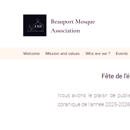
Beauport Mosque
Association
Welcome
Mission and values
Who are we ?
Events
Fête de l’
​Nous avons le plaisir de publi
coranique de l'année 2025-2026