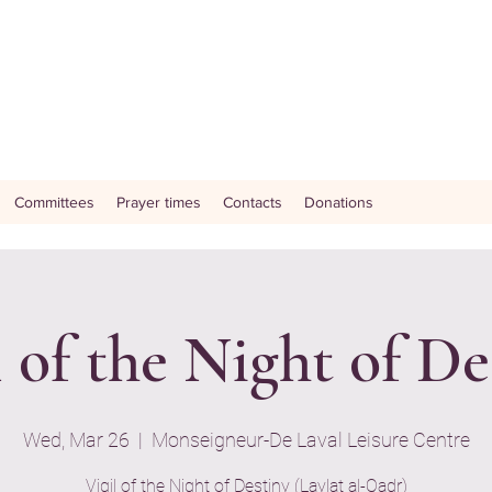
Committees
Prayer times
Contacts
Donations
l of the Night of De
Wed, Mar 26
  |  
Monseigneur-De Laval Leisure Centre
Vigil of the Night of Destiny (Laylat al-Qadr)