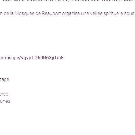
ion de la Mosquée de Beauport organise une veillée spirituelle sou
/forms.gle/ygvpTG6dR6XjiTai8
rtagé
acrée
jeunes