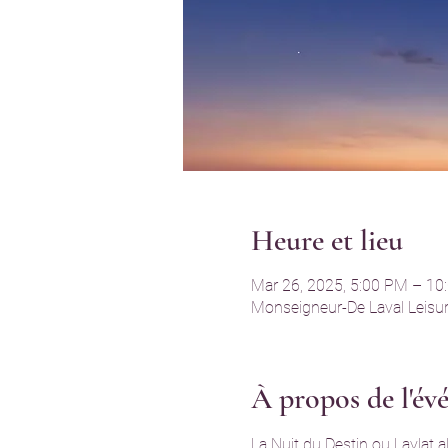
Heure et lieu
Mar 26, 2025, 5:00 PM – 10
Monseigneur-De Laval Leisur
À propos de l'é
La Nuit du Destin ou Laylat 