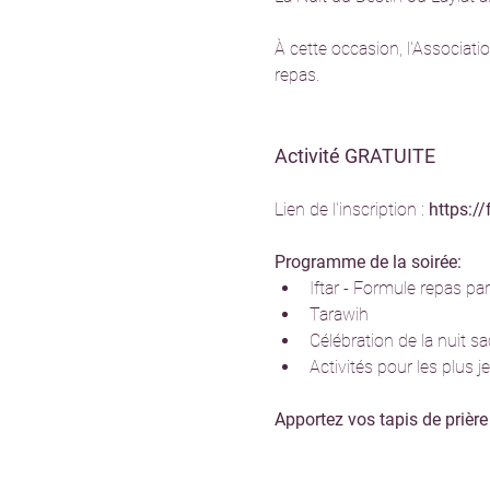
À cette occasion, l'Associat
repas.
Activité GRATUITE
Lien de l'inscription : 
https:/
Programme de la soirée:
Iftar - Formule repas pa
Tarawih
Célébration de la nuit s
Activités pour les plus 
Apportez vos tapis de prière