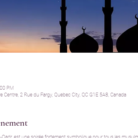
:00 PM
e Centre, 2 Rue du Fargy, Quebec City, QC G1E 5A8, Canada
vénement
al-Qadr, est une soirée fortement symbolique pour tous les musu