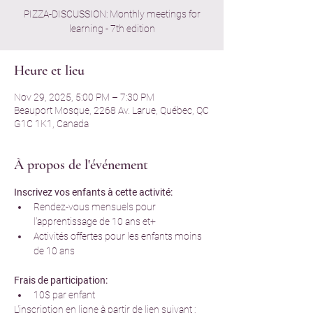
PIZZA-DISCUSSION: Monthly meetings for
learning - 7th edition
Heure et lieu
Nov 29, 2025, 5:00 PM – 7:30 PM
Beauport Mosque, 2268 Av. Larue, Québec, QC
G1C 1K1, Canada
À propos de l'événement
Inscrivez vos enfants à cette activité:
Rendez-vous mensuels pour 
l'apprentissage de 10 ans et+
Activités offertes pour les enfants moins 
de 10 ans
Frais de participation:
10$ par enfant
L'inscription en ligne à partir de lien suivant : 