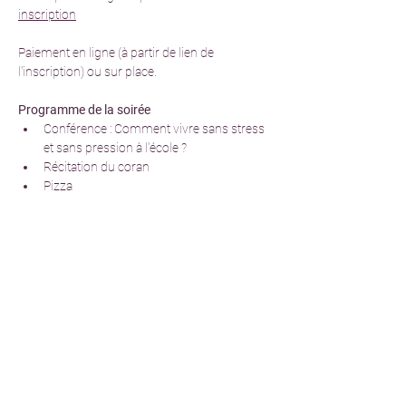
inscription
Paiement en ligne (à partir de lien de 
l'inscription) ou sur place.
Programme de la soirée
Conférence : Comment vivre sans stress 
et sans pression à l'école ?
Récitation du coran
Pizza
Partager cet événement