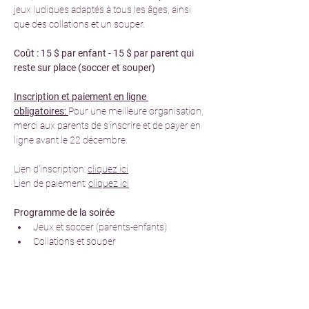
jeux ludiques adaptés à tous les âges, ainsi 
que des collations et un souper.
Coût : 15 $ par enfant - 15 $ par parent qui 
reste sur place (soccer et souper)
Inscription et paiement en ligne 
obligatoires: 
Pour une meilleure organisation, 
merci aux parents de s’inscrire et de payer en 
ligne avant le 22 décembre.
Lien d'inscription: 
cliquez ici
Lien de paiement: 
cliquez ici
Programme de la soirée
Jeux et soccer (parents-enfants)
Collations et souper