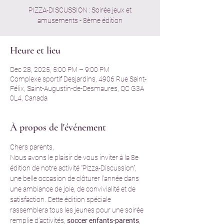
PIZZA-DISCUSSION : Soirée jeux et
amusements - 8ème édition
Heure et lieu
Dec 28, 2025, 5:00 PM – 9:00 PM
Complexe sportif Desjardins, 4906 Rue Saint-
Félix, Saint-Augustin-de-Desmaures, QC G3A
0L4, Canada
À propos de l'événement
Chers parents,
Nous avons le plaisir de vous inviter à la 8e 
édition de notre activité “Pizza-Discussion”, 
une belle occasion de clôturer l’année dans 
une ambiance de joie, de convivialité et de 
satisfaction. Cette édition spéciale 
rassemblera tous les jeunes pour une soirée 
remplie d’activités, 
soccer enfants-parents
, 