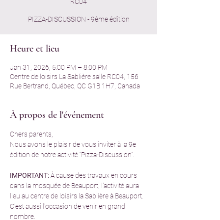
RC04
PIZZA-DISCUSSION - 9ème édition
Heure et lieu
Jan 31, 2026, 5:00 PM – 8:00 PM
Centre de loisirs La Sablière salle RC04, 156
Rue Bertrand, Québec, QC G1B 1H7, Canada
À propos de l'événement
Chers parents,
Nous avons le plaisir de vous inviter à la 9e 
édition de notre activité “Pizza-Discussion”.
IMPORTANT:
 À cause des travaux en cours 
dans la mosquée de Beauport, l'activité aura 
lieu au centre de loisirs la Sablière à Beauport. 
C'est aussi l'occasion de venir en grand 
nombre.