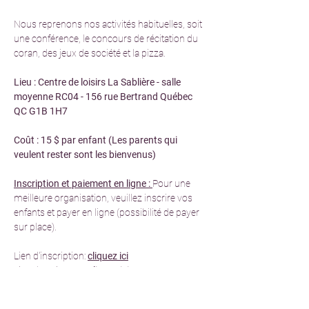
Nous reprenons nos activités habituelles, soit 
une conférence, le concours de récitation du 
coran, des jeux de société et la pizza.
Lieu : Centre de loisirs La Sablière - salle 
moyenne RC04 - 156 rue Bertrand Québec 
QC G1B 1H7
Coût : 15 $ par enfant (Les parents qui 
veulent rester sont les bienvenus)
Inscription et paiement en ligne : 
Pour une 
meilleure organisation, veuillez inscrire vos 
enfants et payer en ligne (possibilité de payer 
sur place).
Lien d'inscription: 
cliquez ici
Lien de paiement: 
cliquez ici