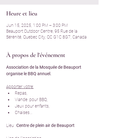
Heure et lieu
Jun 15, 2025, 1:00 PM – 3:00 PM
Beauport Outdoor Centre, 95 Rue de la
Sérénité, Quebec City, QC G1C 8G7, Canada
À propos de l'événement
Association de la Mosquée de Beauport 
organise le BBQ annuel.
Apporter votre:
Repas,
Viande  pour BBQ,
Jeux pour enfants,
Chaises...
Lieu : 
Centre de plein air de Beauport